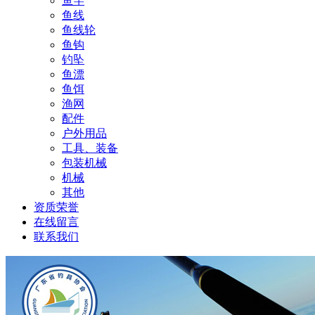
鱼竿
鱼线
鱼线轮
鱼钩
钓坠
鱼漂
鱼饵
渔网
配件
户外用品
工具、装备
包装机械
机械
其他
资质荣誉
在线留言
联系我们