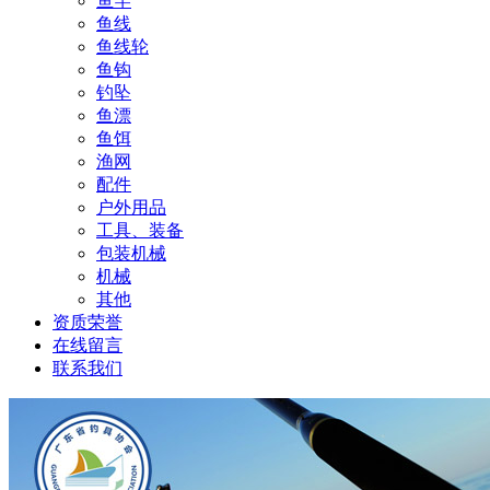
鱼竿
鱼线
鱼线轮
鱼钩
钓坠
鱼漂
鱼饵
渔网
配件
户外用品
工具、装备
包装机械
机械
其他
资质荣誉
在线留言
联系我们