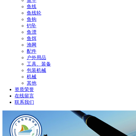
鱼竿
鱼线
鱼线轮
鱼钩
钓坠
鱼漂
鱼饵
渔网
配件
户外用品
工具、装备
包装机械
机械
其他
资质荣誉
在线留言
联系我们