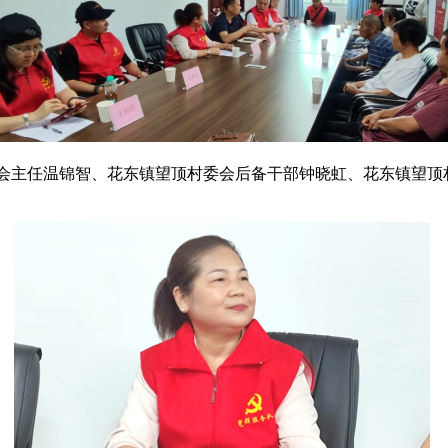
会主任温锦智、花东镇望顶村委会后备干部钟晓虹、花东镇望顶