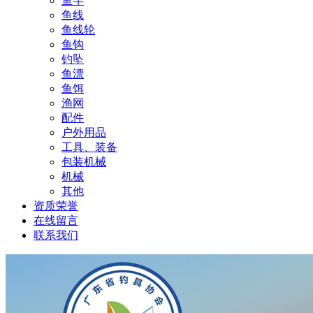
鱼竿
鱼线
鱼线轮
鱼钩
钓坠
鱼漂
鱼饵
渔网
配件
户外用品
工具、装备
包装机械
机械
其他
资质荣誉
在线留言
联系我们