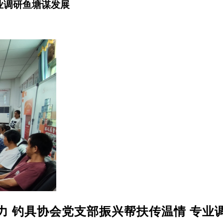
业调研鱼塘谋发展
力
钓具协会党支部振兴帮扶传温情
专业