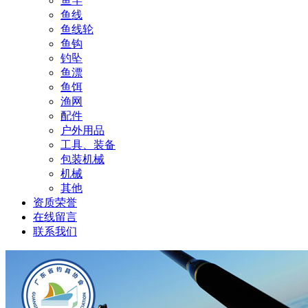
鱼竿
鱼线
鱼线轮
鱼钩
钓坠
鱼漂
鱼饵
渔网
配件
户外用品
工具、装备
包装机械
机械
其他
资质荣誉
在线留言
联系我们