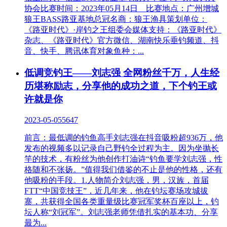
协会比赛时间：2023年05月14日 比赛地点：广州增城
狼王BASS路亚基地总冠名商：狼王渔具策划单位：
《路亚时代》·岸钓之王组委会媒体支持：《路亚时代》
杂志、《路亚时代》官方微信、湖南快乐垂钓频道、抖
音、快手、腾讯体育对象鱼种：...
低调竞钓王——刘志强 全网粉丝千万，人生经
历堪称励志，分享他的成功之道，下个钓王或
许就是你
2023-05-05
5647
前言：最低调的钓鱼高手刘志强在抖音吸粉超936万，他
发布的视频多以记录自己野钓全过程为主。因为坐抛长
竿的技术，有粉丝为他创作打油诗“钓鱼要学刘志强，性
格随和不张扬。”值得我们借鉴的不止是他的性格，还有
他吸粉的手段。1.人物简介刘志强，男，汉族，首届
FTT“中国竞技王”，近几年来，他在钓坛赛场攻城拔
寨，共获得全国各类重量级比赛冠军奖杯百座以上，钓
坛人称“刘冠军”。刘志强老师凭借扎实的基本功、分享
最为...