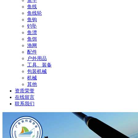
鱼竿
鱼线
鱼线轮
鱼钩
钓坠
鱼漂
鱼饵
渔网
配件
户外用品
工具、装备
包装机械
机械
其他
资质荣誉
在线留言
联系我们