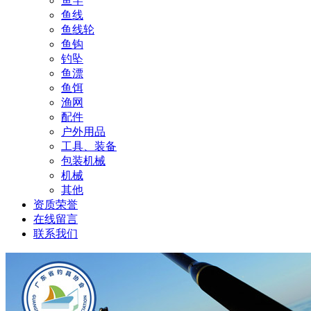
鱼竿
鱼线
鱼线轮
鱼钩
钓坠
鱼漂
鱼饵
渔网
配件
户外用品
工具、装备
包装机械
机械
其他
资质荣誉
在线留言
联系我们